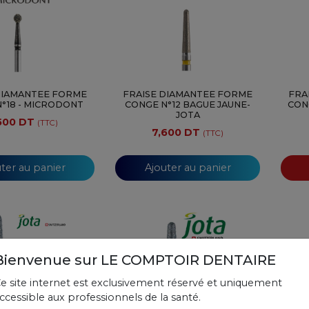
DIAMANTEE FORME
FRAISE DIAMANTEE FORME
FRA
°18 - MICRODONT
CONGE N°12 BAGUE JAUNE-
CON
JOTA
500 DT
(TTC)
7,600 DT
(TTC)
ter au panier
Ajouter au panier
Bienvenue sur LE COMPTOIR DENTAIRE
e site internet est exclusivement réservé et uniquement
ccessible aux professionnels de la santé.