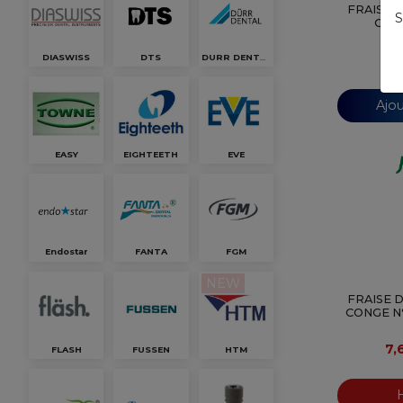
FRAISE 
S
CONG
7,
DIASWISS
DTS
DURR DENTAL
Ajou
EASY
EIGHTEETH
EVE
Endostar
FANTA
FGM
NEW
FRAISE 
CONGE N°
7,
FLASH
FUSSEN
HTM