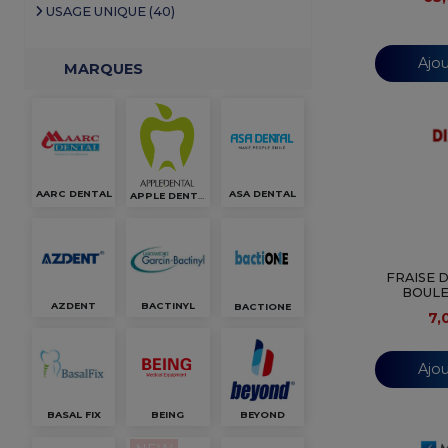
USAGE UNIQUE (40)
Ajou
MARQUES
AARC DENTAL
ASA DENTAL
APPLE DENTAL
FRAISE 
BOULE 
AZDENT
BACTINYL
BACTIONE
7,
Ajou
BASAL FIX
BEING
BEYOND