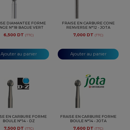
ISE DIAMANTEE FORME
FRAISE EN CARBURE CONE
NGE N°18 BAGUE VERT
RENVERSE N°12 - JOTA
6,500 DT
7,000 DT
(TTC)
(TTC)
Ajouter au panier
Ajouter au panier
ISE EN CARBURE FORME
FRAISE EN CARBURE FORME
BOULE N°14 - DZ
BOULE N°14 - JOTA
7,500 DT
7,600 DT
(TTC)
(TTC)