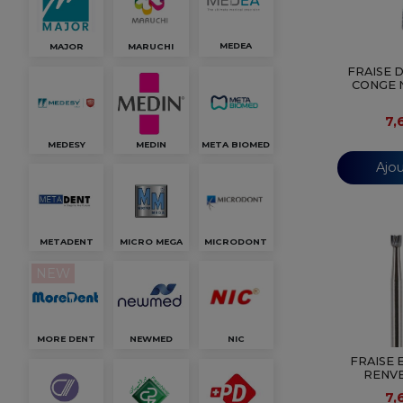
MEDEA
MARUCHI
MAJOR
FRAISE 
CONGE N
7,
MEDESY
MEDIN
META BIOMED
Ajou
METADENT
MICRO MEGA
MICRODONT
NEW
MORE DENT
NEWMED
NIC
FRAISE 
RENVE
7,