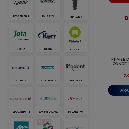
HYGEDENT
IMICRYL
IMPLANT
JOTA
KERR
KULZER
FRAISE 
CONGE N
7,
L-JECT
LAFOMED
LIFEDENT
Ajou
LIQCREATE
LM MEDICAL
MADESPA
NEW