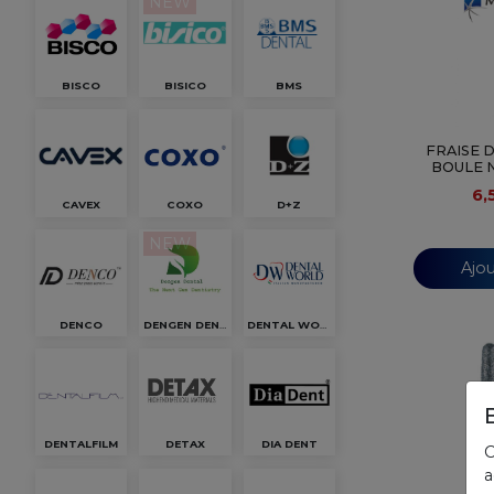
NEW
BISCO
BISICO
BMS
FRAISE 
BOULE N
6,
CAVEX
COXO
D+Z
NEW
Ajou
DENCO
DENGEN DENTAL
DENTAL WORLD
DENTALFILM
DETAX
DIA DENT
C
a