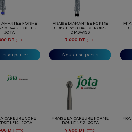
DIAMANTEE FORME
FRAISE DIAMANTEE FORME
FRA
°18 BAGUE BLEU -
CONGE N°18 BAGUE NOIR -
CO
JOTA
DIASWISS
600 DT
7,000 DT
(TTC)
(TTC)
ter au panier
Ajouter au panier
EN CARBURE CONE
FRAISE EN CARBURE FORME
FRA
RSE N°14 - JOTA
BOULE N°12 - JOTA
600 DT
7,600 DT
(TTC)
(TTC)